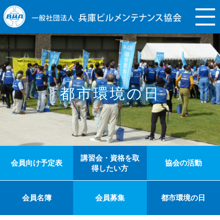
都市環境の日
講習会・資格を取
会員向け予定表
協会の活動
得したい方
会員名簿
会員募集
都市環境の日