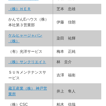
（株）ＨＥＲ
芝本 忠雄
かんでんEハウス（株）
伊藤 佳朗
本社第３営業部
ケルヒャージャパン
染田 祐輝
（株）
（有）光洋サービス
梅本 正純
（株）サンクリエイト
林 圭介
ＳＵＮメンテナンスサ
吉澤 福衛
ービス
蔵王産業（株） 神戸営
井上 隼人
業所
（株）CSC
柏木 信哉