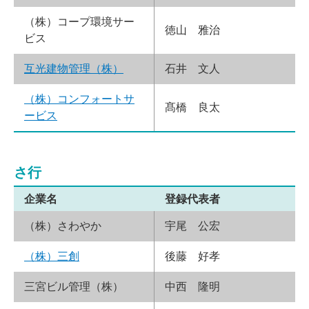
（株）コープ環境サー
徳山 雅治
ビス
互光建物管理（株）
石井 文人
（株）コンフォートサ
髙橋 良太
ービス
さ行
企業名
登録代表者
（株）さわやか
宇尾 公宏
（株）三創
後藤 好孝
三宮ビル管理（株）
中西 隆明