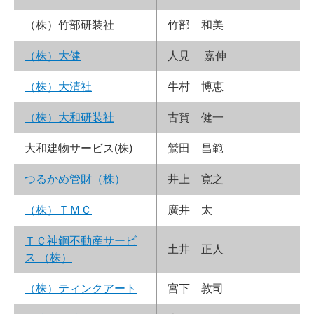
（株）竹部研装社
竹部 和美
（株）大健
人見 嘉伸
（株）大清社
牛村 博恵
（株）大和研装社
古賀 健一
大和建物サービス(株)
鷲田 昌範
つるかめ管財（株）
井上 寛之
（株）ＴＭＣ
廣井 太
ＴＣ神鋼不動産サービ
土井 正人
ス （株）
（株）ティンクアート
宮下 敦司