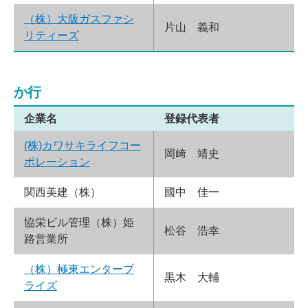
（株）大阪ガスファシ
片山 義和
リティーズ
か行
企業名
登録代表者
(株)カワサキライフコー
岡﨑 靖史
ポレーション
関西美建（株）
國中 佳一
協栄ビル管理（株）姫
松谷 浩幸
路営業所
（株）極東エンタープ
黒木 大輔
ライズ