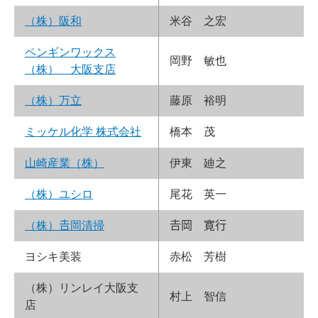
（株）阪和
米谷 之宏
ペンギンワックス
岡野 敏也
（株） 大阪支店
（株）万立
藤原 裕明
ミッケル化学 株式会社
橋本 茂
山崎産業（株）
伊東 廸之
（株）ユシロ
尾花 英一
（株）𠮷岡清掃
𠮷岡 寛行
ヨシキ美装
赤松 芳樹
（株）リンレイ大阪支
村上 智信
店