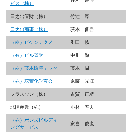
ビス（株）
日之出管財（株）
竹辻 厚
日之出商事（株）
荻本 晋吾
（株）ビケンテクノ
引田 修
（有）ビル管財
中川 徹
（株）藤本環境テック
藤本 樹
（株）双葉化学商会
京藤 光江
プラスワン（株）
古賀 正靖
北陽産業（株）
小林 寿夫
（株）ボンズビルディ
家喜 俊也
ングサービス