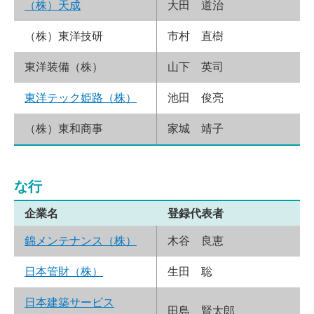
（株）天成
大田 道治
（株）東洋技研
市村 直樹
東洋装備（株）
山下 英司
東洋テック姫路（株）
池田 俊亮
（株）東和商事
家城 靖子
な行
企業名
登録代表者
錦メンテナンス（株）
木谷 良恵
日本管財（株）
生田 聡
日本建築サービス
田島 賢太郎