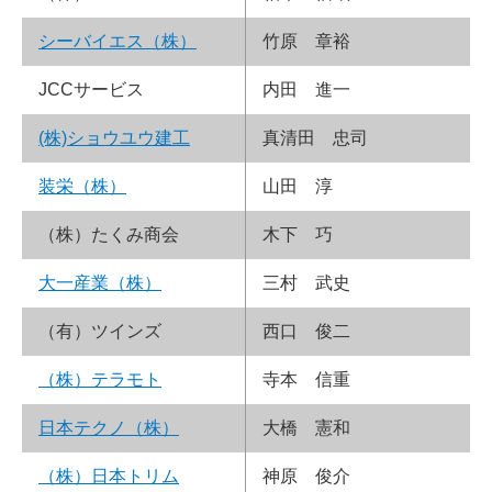
シーバイエス（株）
竹原 章裕
JCCサービス
内田 進一
(株)ショウユウ建工
真清田 忠司
装栄（株）
山田 淳
（株）たくみ商会
木下 巧
大一産業（株）
三村 武史
（有）ツインズ
西口 俊二
（株）テラモト
寺本 信重
日本テクノ（株）
大橋 憲和
（株）日本トリム
神原 俊介