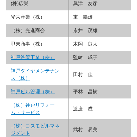
(株)広栄
興津 友彦
光栄産業（株）
東 義雄
（株）光進商会
永井 茂雄
甲東商事（株）
木岡 良太
神戸洗管工業（株）
監﨑 成子
神戸ダイヤメンテナン
田村 佳
ス（株）
神戸ビル管理（株）
平林 昌樹
（株）神戸リフォー
渡邉 成
ム・サービス
（株）コスモビルマネ
武村 辰美
ジメント