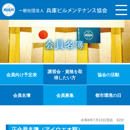
会員名簿
講習会・資格を取
会員向け予定表
協会の活動
得したい方
会員名簿
会員募集
都市環境の日
令和8年7月10日現在 82社
正会員名簿（アイウエオ順）