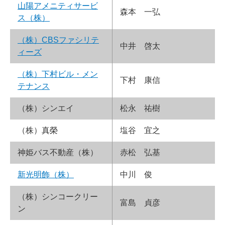
山陽アメニティサービ
森本 一弘
ス（株）
（株）CBSファシリテ
中井 啓太
ィーズ
（株）下村ビル・メン
下村 康信
テナンス
（株）シンエイ
松永 祐樹
（株）真榮
塩谷 宜之
神姫バス不動産（株）
赤松 弘基
新光明飾（株）
中川 俊
（株）シンコークリー
富島 貞彦
ン