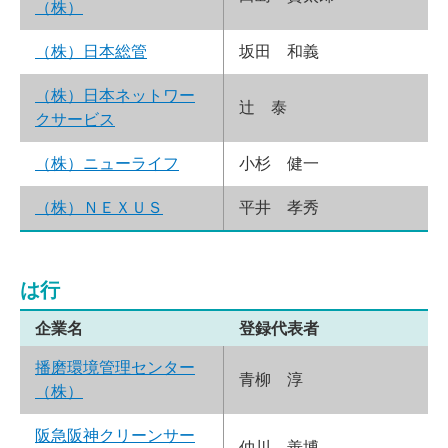
（株）
（株）日本総管
坂田 和義
（株）日本ネットワー
辻 泰
クサービス
（株）ニューライフ
小杉 健一
（株）ＮＥＸＵＳ
平井 孝秀
は行
企業名
登録代表者
播磨環境管理センター
青柳 淳
（株）
阪急阪神クリーンサー
仲川 善博