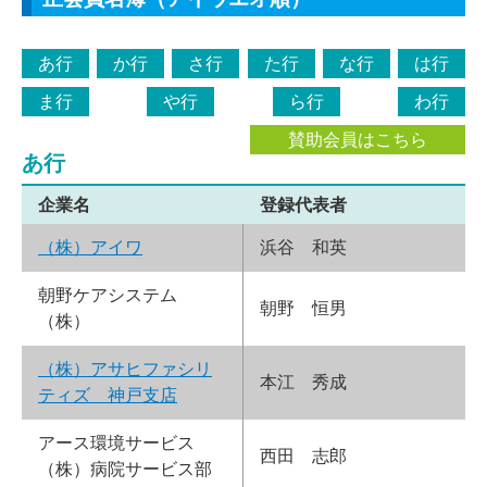
あ行
か行
さ行
た行
な行
は行
ま行
や行
ら行
わ行
賛助会員はこちら
あ行
企業名
登録代表者
（株）アイワ
浜谷 和英
朝野ケアシステム
朝野 恒男
（株）
（株）アサヒファシリ
本江 秀成
ティズ 神戸支店
アース環境サービス
西田 志郎
（株）病院サービス部