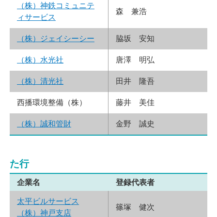
（株）神鉄コミュニテ
森 兼浩
ィサービス
（株）ジェイシーシー
脇坂 安知
（株）水光社
唐澤 明弘
（株）清光社
田井 隆吾
西播環境整備（株）
藤井 美佳
（株）誠和管財
金野 誠史
た行
企業名
登録代表者
太平ビルサービス
篠塚 健次
（株）神戸支店