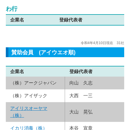
わ行
企業名
登録代表者
令和4年4月10日現在 31社
賛助会員 (アイウエオ順)
企業名
登録代表者
（株）アークジャパン
向山 久志
（株）アイザック
大西 一三
アイリスオーヤマ
大山 晃弘
（株）
イカリ消毒（株）
本谷 宣章