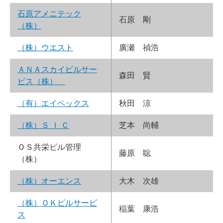
石原アメニテック
石原 剛
（株）
（株）ウエスト
廣瀬 禎浩
ＡＮＡスカイビルサー
森田 賢
ビス（株）
（有）エイペックス
秋田 涼
（株）Ｓ Ｉ Ｃ
芝本 尚輔
ＯＳ共栄ビル管理
藤原 聡
（株）
（株）オーエンス
大木 次雄
（株）ＯＫビルサービ
稲葉 康浩
ス